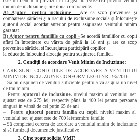
este un beneficiu prevăzut în Legea nr. 196/2016 privind venitul
minim de incluziune și are două componente:
A) Ajutor pentru incluziune –
Are ca scop prevenirea și
combaterea sărăciei și a riscului de excluziune socială și înlocuiește
ajutorul social acordat anterior pentru asigurarea venitului minim
garantat
B) Ajutor pentru familiile cu copii –
Se acordă familiilor cu copii
aflați în întreținere cu vârsta de până la 18 ani și are ca scop
prevenirea sărăciei și încurajarea participării copiilor
la educație, înlocuind alocația pentru susținerea familiei.
2. Condiții de acordare Venit Minim de Incluziune:
CARE SUNT CONDIȚIILE DE ACORDARE A VENITULUI
MINIM DE INCLUZIUNE CONFORM LEGII NR.196/2016:
– Să nu dispuneți de venituri suficiente pentru a vă asigura un nivel
de trai minim
– Pentru
ajutorul de incluziune
, nivelul maxim al venitului net
ajustat este de 275 lei, respectiv până la 400 lei pentru persoana
singură în vârstă de cel puțin 65 de ani
– Pentru
ajutorul pentru familia cu copii
, nivelul maxim al
venitului net ajustat este de 700 lei/membru familie
– Să completați cererea de acordare a venitului minim de incluziune
si să furnizați documentele justificative
3. Cine poate solicita VMI?