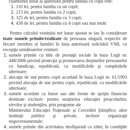
cuantumul lunar al ajutorului pentru familia cu copii este:
110 lei, pentru familia cu un copil;
215 lei, pentru familia cu 2 copii;
325 de lei, pentru familia cu 3 copii;
430 de lei, pentru familia cu 4 copii sau mai multi
Pentru calculul venitului net lunar ajustat se iau în considerare
toate sumele primite/realizate
de persoana singură, respectiv de
fiecare membru al familiei în luna anterioară solicitării VMI, cu
excepţia următoarelor venituri:
sumele primite cu titlu de prestaţii sociale în baza Legii nr.
448/2006 privind protecţia şi promovarea drepturilor persoanelor
cu handicap, republicată, cu modificările şi completările
ulterioare;
alocaţia de stat pentru copii acordată în baza Legii nr. 61/1993
privind alocaţia de stat pentru copii, republicată, cu modificările
ulterioare;
sumele acordate ca burse sau alte forme de sprijin financiar
destinate exclusiv pentru susţinerea educaţiei preşcolarilor,
elevilor şi studenţilor, prin programe ale
Ministerului Educaţiei Naţionale şi Cercetării Ştiinţifice, altor
instituţii publice şi private, inclusiv organizaţii
neguvernamentale;
sumele primite din activitatea desfăşurată ca zilier, în condiţiile