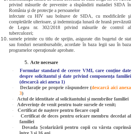
privind măsurile de prevenire a răspândirii maladiei SIDA în
România şi de protecţie a persoanelor
infectate cu HIV sau bolnave de SIDA, cu modificările şi
completările ulterioare, şi indemnizaţia lunară de hrană prevăzută
de Legea nr. 302/2018 privind măsurile de control al
tuberculozei;
sumele primite cu titlu de sprijin, asigurate din bugetul de stat
sau fonduri nerambursabile, acordate în baza legii sau în baza
programelor operaţionale aprobate.
5
.
Acte necesare
Formular standard de cerere VMI, care conține date
·
despre solicitantul și date privind componența familiei
(descarcă aici anexa 1)
Declarație pe proprie răspundere (
descarcă aici anexa
·
3
)
Actul de identitate al solicitantului și membrilor familiei
·
Adeverinţe de venit pentru toate sursele de venit;
·
Certificat de naștere pentru fiecare copil
·
Certificat de deces pentru oricare membru decedat al
·
familiei
Dovada Școlarizării pentru copii cu vârsta cuprinsă
·
între 3 și 16 ani