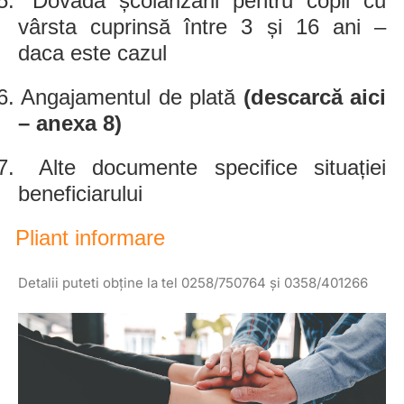
5.
Dovada școlarizării pentru copii cu
vârsta cuprinsă între 3 și 16 ani –
daca este cazul
6.
Angajamentul de plată
(descarcă aici
– anexa 8)
7.
Alte documente specifice situației
beneficiarului
Pliant informare
Detalii puteti obține la tel 0258/750764 și 0358/401266