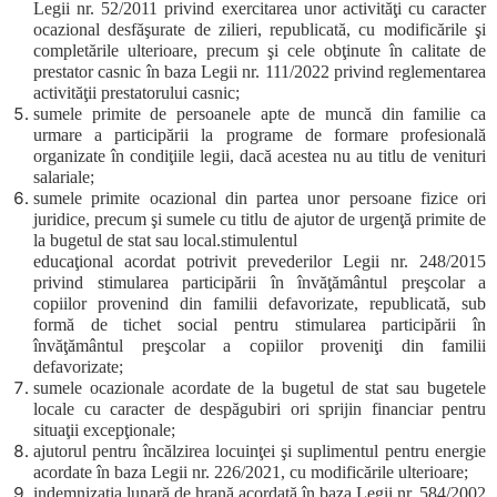
Legii nr. 52/2011 privind exercitarea unor activităţi cu caracter
ocazional desfăşurate de zilieri, republicată, cu modificările şi
completările ulterioare, precum şi cele obţinute în calitate de
prestator casnic în baza Legii nr. 111/2022 privind reglementarea
activităţii prestatorului casnic;
sumele primite de persoanele apte de muncă din familie ca
urmare a participării la programe de formare profesională
organizate în condiţiile legii, dacă acestea nu au titlu de venituri
salariale;
sumele primite ocazional din partea unor persoane fizice ori
juridice, precum şi sumele cu titlu de ajutor de urgenţă primite de
la bugetul de stat sau local.stimulentul
educaţional acordat potrivit prevederilor Legii nr. 248/2015
privind stimularea participării în învăţământul preşcolar a
copiilor provenind din familii defavorizate, republicată, sub
formă de tichet social pentru stimularea participării în
învăţământul preşcolar a copiilor proveniţi din familii
defavorizate;
sumele ocazionale acordate de la bugetul de stat sau bugetele
locale cu caracter de despăgubiri ori sprijin financiar pentru
situaţii excepţionale;
ajutorul pentru încălzirea locuinţei şi suplimentul pentru energie
acordate în baza Legii nr. 226/2021, cu modificările ulterioare;
indemnizaţia lunară de hrană acordată în baza Legii nr. 584/2002