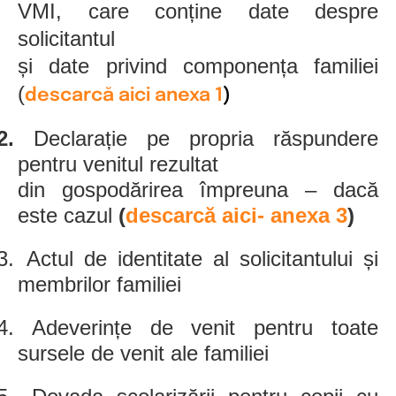
VMI, care conține date despre
solicitantul
și date privind componența familiei
(
descarcă aici anexa 1
)
2.
Declarație pe propria răspundere
pentru venitul rezultat
din gospodărirea împreuna – dacă
este cazul
(
descarcă aici- anexa 3
)
3.
Actul de identitate al solicitantului și
membrilor familiei
4.
Adeverințe de venit pentru toate
sursele de venit ale familiei