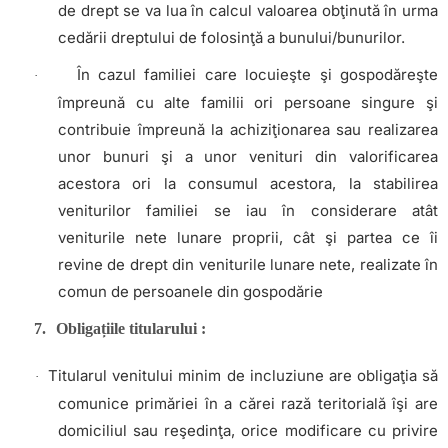
de drept se va lua în calcul valoarea obţinută în urma
cedării dreptului de folosinţă a bunului/bunurilor.
În cazul familiei care locuieşte şi gospodăreşte
·
împreună cu alte familii ori persoane singure şi
contribuie împreună la achiziţionarea sau realizarea
unor bunuri şi a unor venituri din valorificarea
acestora ori la consumul acestora, la stabilirea
veniturilor familiei se iau în considerare atât
veniturile nete lunare proprii, cât şi partea ce îi
revine de drept din veniturile lunare nete, realizate în
comun de persoanele din gospodărie
7.
Obligațiile
titularului :
Titularul venitului minim de incluziune are obligaţia să
·
comunice primăriei în a cărei rază teritorială îşi are
domiciliul sau reşedinţa, orice modificare cu privire