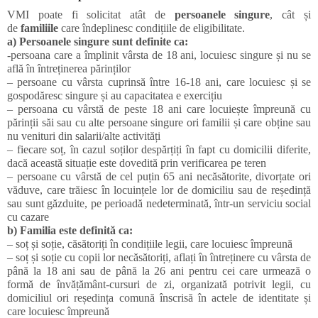
VMI
poate fi solicitat atât de
persoanele singure
, cât și
de
familiile
care îndeplinesc condițiile de eligibilitate.
a) Persoanele singure sunt definite ca:
-persoana care a împlinit vârsta de 18 ani, locuiesc singure și nu se
află în întreținerea părinților
– persoane cu vârsta cuprinsă între 16-18 ani, care locuiesc și se
gospodăresc singure și au capacitatea e exercițiu
– persoana cu vârstă de peste 18 ani care locuiește împreună cu
părinții săi sau cu alte persoane singure ori familii și care obține sau
nu venituri din salarii/alte activități
– fiecare soț, în cazul soților despărțiți în fapt cu domicilii diferite,
dacă această situație este dovedită prin verificarea pe teren
– persoane cu vârstă de cel puțin 65 ani necăsătorite, divorțate ori
văduve, care trăiesc în locuințele lor de domiciliu sau de reședință
sau sunt găzduite, pe perioadă nedeterminată, într-un serviciu social
cu cazare
b) Familia este definită ca:
– soț și soție, căsătoriți în condițiile legii, care locuiesc împreună
– soț și soție cu copii lor necăsătoriți, aflați în întreținere cu vârsta de
până la 18 ani sau de până la 26 ani pentru cei care urmează o
formă de învățământ-cursuri de zi, organizată potrivit legii, cu
domiciliul ori reședința comună înscrisă în actele de identitate și
care locuiesc împreună