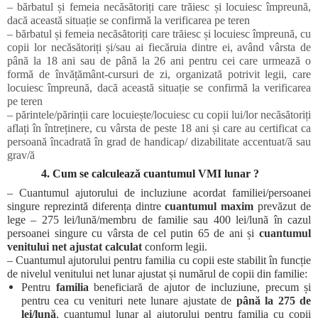
– bărbatul și femeia necăsătoriți care trăiesc și locuiesc împreună,
dacă această situație se confirmă la verificarea pe teren
– bărbatul și femeia necăsătoriți care trăiesc și locuiesc împreună, cu
copii lor necăsătoriți și/sau ai fiecăruia dintre ei, având vârsta de
până la 18 ani sau de până la 26 ani pentru cei care urmează o
formă de învățământ-cursuri de zi, organizată potrivit legii, care
locuiesc împreună, dacă această situație se confirmă la verificarea
pe teren
– părintele/părinții care locuiește/locuiesc cu copii lui/lor necăsătoriți
aflați în întreținere, cu vârsta de peste 18 ani și care au certificat ca
persoană încadrată în grad de handicap/ dizabilitate accentuat/ă sau
grav/ă
4. Cum se calculează cuantumul VMI lunar ?
– Cuantumul ajutorului de incluziune acordat familiei/persoanei
singure reprezintă diferența dintre
cuantumul maxim
prevăzut de
lege – 275 lei/lună/membru de familie sau 400 lei/lună în cazul
persoanei singure cu vârsta de cel putin 65 de ani și
cuantumul
venitului net ajustat calculat
conform legii.
– Cuantumul ajutorului pentru familia cu copii este stabilit în funcție
de nivelul venitului net lunar ajustat și numărul de copii din familie:
Pentru
familia
beneficiară de ajutor de incluziune, precum și
pentru cea cu venituri nete lunare ajustate de
până la 275 de
lei/lună
, cuantumul lunar al ajutorului pentru familia cu copii