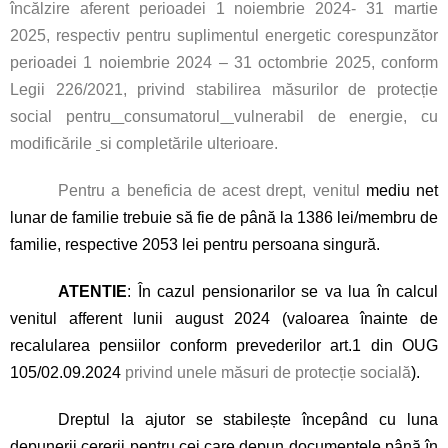
încălzire aferent perioadei 1 noiembrie 2024- 31 martie
2025, respectiv pentru suplimentul energetic corespunzător
perioadei 1 noiembrie 2024 – 31 octombrie 2025, conform
Legii 226/2021,
privind stabilirea măsurilor de protecție
social pentru
consumatorul
vulnerabil de energie,
cu
modificările
si completările ulterioare.
Pentru a beneficia de acest drept, venitul
mediu net
lunar de familie trebuie să fie de până la 1386 lei/membru de
familie, respective 2053 lei pentru persoana singură.
ATENTIE
: În cazul pensionarilor se va lua în calcul
venitul afferent lunii august 2024 (valoarea înainte de
recalularea pensiilor conform prevederilor art.1 din OUG
105/02.09.2024
privind unele măsuri de protecție socială
).
Dreptul la ajutor se stabilește începând cu luna
depunerii cererii pentru cei care depun documentele până în