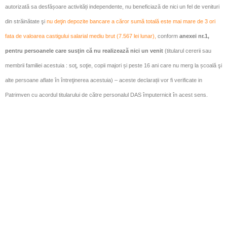
autorizată sa desfășoare activități independente, nu beneficiază de nici un fel de venituri
din străinătate şi
nu deţin depozite bancare a căror sumă totală este mai mare de 3 ori
fata de valoarea castigului salarial mediu brut (7.567 lei lunar),
conform
anexei nr.1
,
pentru
persoanele
care susţin că nu realizează nici un venit
(titularul cererii sau
membrii familiei acestuia : soţ, soţie, copii majori și peste 16 ani care nu merg la școală şi
alte persoane aflate în întreţinerea acestuia)
– aceste declarații vor fi verificate in
Patrimven cu acordul titularului de către personalul DAS împuternicit în acest sens.
5.
adeverință
de la registrul agricol
, pentru persoanele peste 18
ani
, care atestă
numărul membrilor familiei, componenţa
nominală a gospodăriei,
categoriile de folosinţă a terenurilor şi
suprafaţa acestora, mijloacele de producţie agricolă şi efectivele
de animale, terenuri date/luate în arendă si/sau beneficiul obţinut
din aceasta
şi declarație dată în faţa secretarului localităţii cu
venitul mediu net lunar realizat în luna anterioară din activităţi
agricole, respectând metodologia de calcul în vederea stabilirii