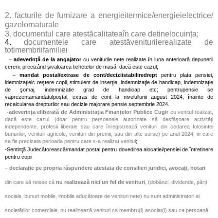
2.
facturile de furnizare a energieitermice/energieielectrice/
gazelornaturale
3.
documentul care atestăcalitateaîn care detinelocuința;
4.
documentele care atestăveniturilerealizate de
totimembriifamiliei
–
adeverinţă de la angajator
cu veniturile nete realizate în luna anterioară depunerii
cererii, precizând şivaloarea tichetelor de masă, dacă este cazul;
– mandat postal/extrase de cont/deciziistabiliredrept
pentru plata pensiei
,
idemnizaţieic reştere copil, stimulent de inserţie, indemnizaţie de handicap, indemnizaţie
de şomaj, indemnizatie grad de handicap etc; pentrupensie se
vaprezentamandatulpoștal, extras de cont la nivelullunii august 2024, înainte de
recalcularea drepturilor sau decizie majorare pensie septembrie 2024.
-adeverinţa eliberată de Administraţia Finanțelor Publice Cugir
cu venitul realizat,
dacă este cazul (doar pentru persoanele autorizate să desfăşoare activităţi
independente, profesii liberale sau care înregistrează venituri din cedarea folosintei
bunurilor, venituri agricole, venituri din premii, sau din alte surse) pe anul 2024, in care
sa fie precizata perioada pentru care s-a realizat venitul
;
-Sentinţă Judecătorească/mandat postal pentru dovedirea alocatiei/pensiei de întretinere
pentru copii
–
declaraţie pe propria răspundere atestata de consilieri juridici
,
avocați,
notari
din care să reiese că
nu realizează nici un fel de venituri
, (dobânzi, dividende, părți
sociale, bunuri mobile, imobile aducătoare de venituri nete) nu sunt administratori ai
societăților comerciale, nu realizează venituri ca membru(i) asociat(i) sau ca persoană